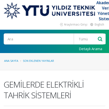
Akade
Ver
Yöne
Siste
Araştırmacı Girişi
English
Ara
Detaylı Arama
ANA SAYFA
SON EKLENEN YAYINLAR
GEMİLERDE ELEKTRİKLİ
TAHRİK SİSTEMLERİ