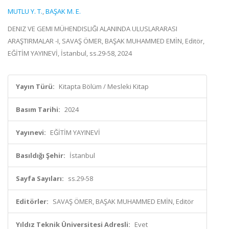
MUTLU Y. T.
,
BAŞAK M. E.
DENIZ VE GEMI MÜHENDISLIĞI ALANINDA ULUSLARARASI
ARAŞTIRMALAR -I, SAVAŞ ÖMER, BAŞAK MUHAMMED EMİN, Editör,
EĞİTİM YAYINEVİ, İstanbul, ss.29-58, 2024
Yayın Türü:
Kitapta Bölüm / Mesleki Kitap
Basım Tarihi:
2024
Yayınevi:
EĞİTİM YAYINEVİ
Basıldığı Şehir:
İstanbul
Sayfa Sayıları:
ss.29-58
Editörler:
SAVAŞ ÖMER, BAŞAK MUHAMMED EMİN, Editör
Yıldız Teknik Üniversitesi Adresli:
Evet