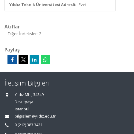
Yıldız Teknik Üniversitesi Adresli:
Evet
Atıflar
Diğer İndeksler: 2
Paylaş
İletişim Bilgileri
Yıldız Mh., 34349
Davutpaşa
İstanbul
bilgiislem@yildiz.edu.tr
0 (212) 383 3431