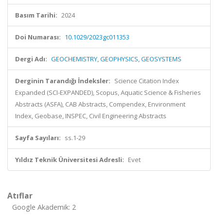
Basım Tarihi:
2024
Doi Numarası:
10.1029/2023gc011353
Dergi Adı:
GEOCHEMISTRY, GEOPHYSICS, GEOSYSTEMS
Derginin Tarandığı İndeksler:
Science Citation Index
Expanded (SCI-EXPANDED), Scopus, Aquatic Science & Fisheries
Abstracts (ASFA), CAB Abstracts, Compendex, Environment
Index, Geobase, INSPEC, Civil Engineering Abstracts
Sayfa Sayıları:
ss.1-29
Yıldız Teknik Üniversitesi Adresli:
Evet
Atıflar
Google Akademik: 2