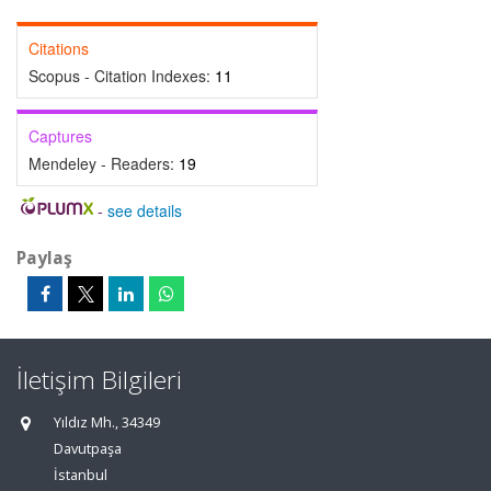
Citations
Scopus - Citation Indexes:
11
Captures
Mendeley - Readers:
19
-
see details
Paylaş
İletişim Bilgileri
Yıldız Mh., 34349
Davutpaşa
İstanbul