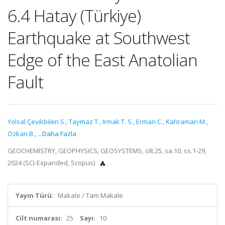
6.4 Hatay (Türkiye)
Earthquake at Southwest
Edge of the East Anatolian
Fault
Yolsal Çevikbilen S.
,
Taymaz T.
,
Irmak T. S.
,
Erman C.
,
Kahraman M.
,
Özkan B.
,
...Daha Fazla
GEOCHEMISTRY, GEOPHYSICS, GEOSYSTEMS, cilt.25, sa.10, ss.1-29,
2024 (SCI-Expanded, Scopus)
Yayın Türü:
Makale / Tam Makale
Cilt numarası:
25
Sayı:
10