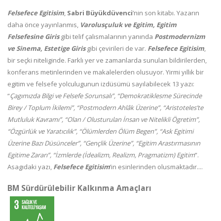
Felsefece Egitisim
,
Sabri Büyükdüvenci
’nin son kitabı. Yazarın
daha önce yayınlanmıs,
Varolusçuluk ve Egitim, Egitim
Felsefesine Giris
gibi telif çalısmalarının yanında
Postmodernizm
ve Sinema, Estetige Giris
gibi çevirileri de var.
Felsefece Egitisim
,
bir seçki niteliginde. Farklı yer ve zamanlarda sunulan bildirilerden,
konferans metinlerinden ve makalelerden olusuyor. Yirmi yıllık bir
egitim ve felsefe yolculugunun izdüsümü sayılabilecek 13 yazı:
“
Çagımızda Bilgi ve Felsefe Sorunsalı”, “Demokratiklesme Sürecinde
Birey / Toplum İkilemi”, “Postmodern Ahlâk Üzerine”, “Aristoteles’te
Mutluluk Kavramı”, “Olan / Olusturulan İnsan ve Nitelikli Ögretim”,
“Özgürlük ve Yaratıcılık”, “Ölümlerden Ölüm Begen”, “Ask Egitimi
Üzerine Bazı Düsünceler”, “Gençlik Üzerine”, “Egitim Arastırmasının
Egitime Zararı”, “İzmlerde (İdealizm, Realizm, Pragmatizm) Egitim
”.
Asagıdaki yazı,
Felsefece Egitisim
’in esinlerinden olusmaktadır....
BM Sürdürülebilir Kalkınma Amaçları