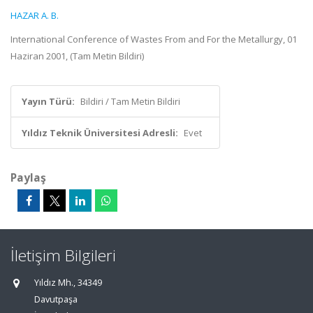
HAZAR A. B.
International Conference of Wastes From and For the Metallurgy, 01
Haziran 2001, (Tam Metin Bildiri)
Yayın Türü:
Bildiri / Tam Metin Bildiri
Yıldız Teknik Üniversitesi Adresli:
Evet
Paylaş
İletişim Bilgileri
Yıldız Mh., 34349
Davutpaşa