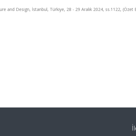
e and Design, İstanbul, Türkiye, 28 - 29 Aralık 2024, ss.1122, (Özet Bi
İ