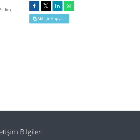
ldiri)
Atıf İçin Kopyala
letişim Bilgileri