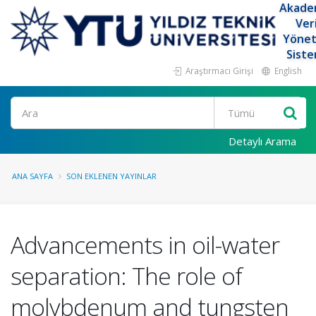
Akade
Ver
Yöne
Siste
Araştırmacı Girişi
English
Ara
Detaylı Arama
ANA SAYFA
SON EKLENEN YAYINLAR
Advancements in oil-water
separation: The role of
molybdenum and tungsten