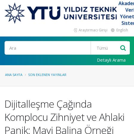
Akade
Ver
Yöne
Siste
Araştırmacı Girişi
English
Ara
Detaylı Arama
ANA SAYFA
SON EKLENEN YAYINLAR
Dijitalleşme Çağında
Komplocu Zihniyet ve Ahlaki
Panik: Mavi Balina Örneği