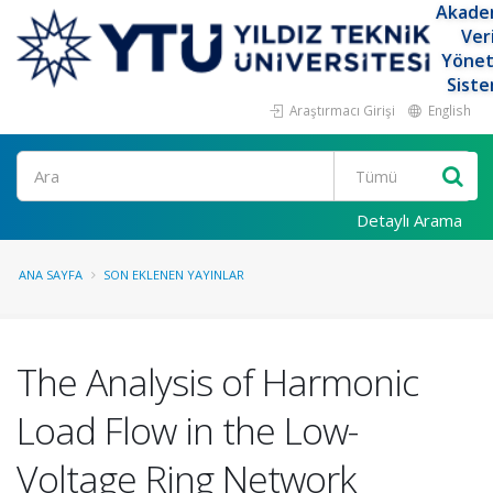
Akade
Ver
Yöne
Siste
Araştırmacı Girişi
English
Ara
Detaylı Arama
ANA SAYFA
SON EKLENEN YAYINLAR
The Analysis of Harmonic
Load Flow in the Low-
Voltage Ring Network