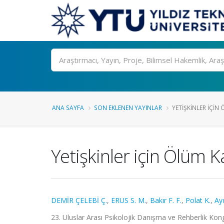
Ara
ANA SAYFA
SON EKLENEN YAYINLAR
YETIŞKINLER IÇIN
Yetişkinler için Ölüm K
DEMİR ÇELEBİ Ç.
,
ERUS S. M.
,
Bakır F. F.
,
Polat K.
,
Ay
23. Uluslar Arası Psikolojik Danışma ve Rehberlik Kongr