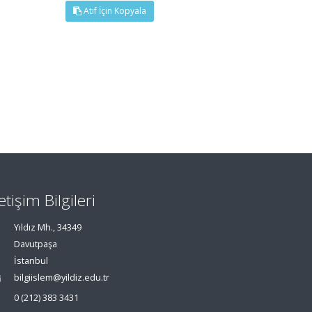
Atıf İçin Kopyala
letişim Bilgileri
Yıldız Mh., 34349
Davutpaşa
İstanbul
bilgiislem@yildiz.edu.tr
0 (212) 383 3431