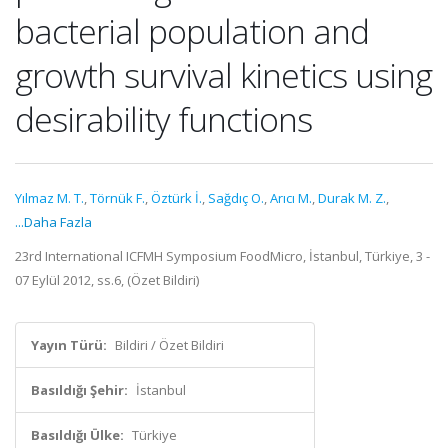
bacterial population and
growth survival kinetics using
desirability functions
Yılmaz M. T.
,
Törnük F.
,
Öztürk İ.
,
Sağdıç O.
,
Arıcı M.
,
Durak M. Z.
,
...Daha Fazla
23rd International ICFMH Symposium FoodMicro, İstanbul, Türkiye, 3 -
07 Eylül 2012, ss.6, (Özet Bildiri)
Yayın Türü:
Bildiri / Özet Bildiri
Basıldığı Şehir:
İstanbul
Basıldığı Ülke:
Türkiye