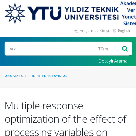
Akade
Ver
Yöne
Siste
Araştırmacı Girişi
English
Ara
Detaylı Arama
ANA SAYFA
SON EKLENEN YAYINLAR
Multiple response
optimization of the effect of
processing variables on