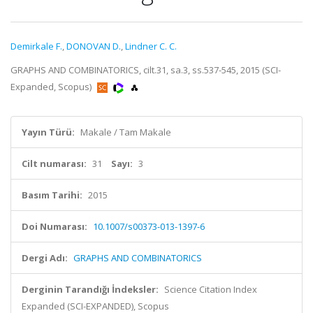
Demirkale F.
,
DONOVAN D.
,
Lindner C. C.
GRAPHS AND COMBINATORICS, cilt.31, sa.3, ss.537-545, 2015 (SCI-
Expanded, Scopus)
Yayın Türü:
Makale / Tam Makale
Cilt numarası:
31
Sayı:
3
Basım Tarihi:
2015
Doi Numarası:
10.1007/s00373-013-1397-6
Dergi Adı:
GRAPHS AND COMBINATORICS
Derginin Tarandığı İndeksler:
Science Citation Index
Expanded (SCI-EXPANDED), Scopus