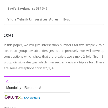
Sayfa Sayıları:
ss.537-545
Yıldız Teknik Üniversitesi Adresli:
Evet
Özet
In this paper, we will give intersection numbers for two simple 2-fold
(3n, n, 3) group divisible designs. More precisely, we will develop
constructions which show that there exists two simple 2-fold (3n, n, 3)
group divisible designs which intersect in precisely triples for . There
are some exceptions for n = 2, 3, 4.
Captures
Mendeley - Readers:
2
-
see details