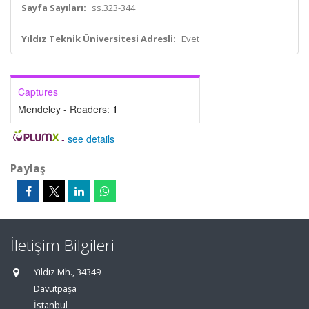
Sayfa Sayıları:
ss.323-344
Yıldız Teknik Üniversitesi Adresli:
Evet
Captures
Mendeley - Readers:
1
-
see details
Paylaş
İletişim Bilgileri
Yıldız Mh., 34349
Davutpaşa
İstanbul