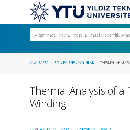
Ara
ANA SAYFA
SON EKLENEN YAYINLAR
THERMAL ANALYSI
Thermal Analysis of a
Winding
TEZCAN M. M.
,
Meşe E.
,
Tezcan M.
,
Yasa Y.