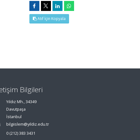
Atıf İçin Kopyala
letişim Bilgileri
Yıldız Mh., 34349
Davutpaşa
İstanbul
bilgiislem@yildiz.edu.tr
0 (212) 383 3431