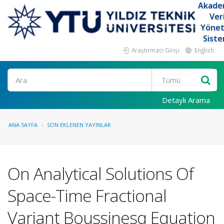
Akade
Ver
Yöne
Siste
Araştırmacı Girişi
English
Ara
Detaylı Arama
ANA SAYFA
SON EKLENEN YAYINLAR
On Analytical Solutions Of
Space-Time Fractional
Variant Boussinesq Equation