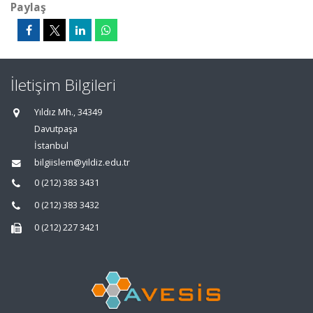
Paylaş
İletişim Bilgileri
Yıldız Mh., 34349
Davutpaşa
İstanbul
bilgiislem@yildiz.edu.tr
0 (212) 383 3431
0 (212) 383 3432
0 (212) 227 3421