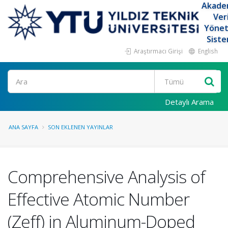
Akade
Ver
Yöne
Siste
Araştırmacı Girişi
English
Ara
Detaylı Arama
ANA SAYFA
SON EKLENEN YAYINLAR
Comprehensive Analysis of
Effective Atomic Number
(Zeff) in Aluminum-Doped