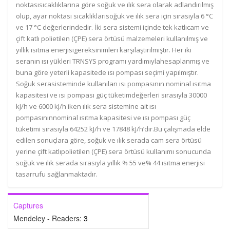
noktasısıcaklıklarına göre soğuk ve ılık sera olarak adlandırılmış
olup, ayar noktası sıcaklıklarısoğuk ve ılık sera için sırasıyla 6 °C
ve 17 °C değerlerindedir. İki sera sistemi içinde tek katlıcam ve
çift katlı polietilen (ÇPE) sera örtüsü malzemeleri kullanılmış ve
yıllık ısıtma enerjisigereksinimleri karşılaştırılmıştır. Her iki
seranın ısı yükleri TRNSYS programı yardımıylahesaplanmış ve
buna göre yeterli kapasitede ısı pompası seçimi yapılmıştır.
Soğuk serasisteminde kullanılan ısı pompasının nominal ısıtma
kapasitesi ve ısı pompası güç tüketimdeğerleri sırasıyla 30000
kJ/h ve 6000 kJ/h iken ılık sera sistemine ait ısı
pompasınınnominal ısıtma kapasitesi ve ısı pompası güç
tüketimi sırasıyla 64252 kJ/h ve 17848 kJ/h’dır.Bu çalışmada elde
edilen sonuçlara göre, soğuk ve ılık serada cam sera örtüsü
yerine çift katlıpolietilen (ÇPE) sera örtüsü kullanımı sonucunda
soğuk ve ılık serada sırasıyla yıllık % 55 ve% 44 ısıtma enerjisi
tasarrufu sağlanmaktadır.
Captures
Mendeley - Readers:
3