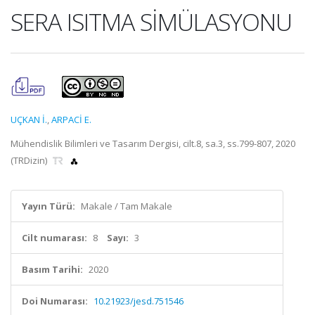
SERA ISITMA SİMÜLASYONU
UÇKAN İ.
,
ARPACİ E.
Mühendislik Bilimleri ve Tasarım Dergisi, cilt.8, sa.3, ss.799-807, 2020
(TRDizin)
Yayın Türü:
Makale / Tam Makale
Cilt numarası:
8
Sayı:
3
Basım Tarihi:
2020
Doi Numarası:
10.21923/jesd.751546