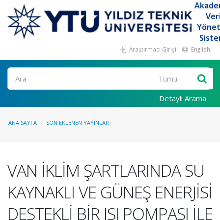
Akade
Ver
Yöne
Siste
Araştırmacı Girişi
English
Ara
Detaylı Arama
ANA SAYFA
SON EKLENEN YAYINLAR
VAN İKLİM ŞARTLARINDA SU
KAYNAKLI VE GÜNEŞ ENERJİSİ
DESTEKLİ BİR ISI POMPASI İLE