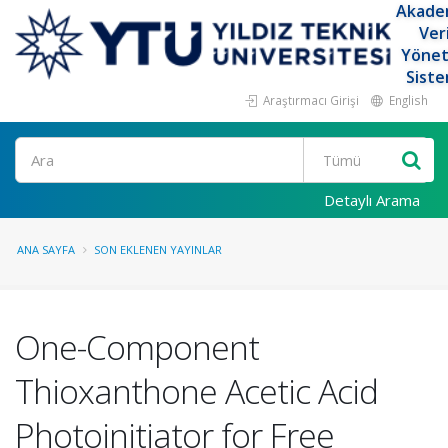
Akade
Ver
Yöne
Siste
Araştırmacı Girişi
English
Ara
Detaylı Arama
ANA SAYFA
SON EKLENEN YAYINLAR
One-Component
Thioxanthone Acetic Acid
Photoinitiator for Free