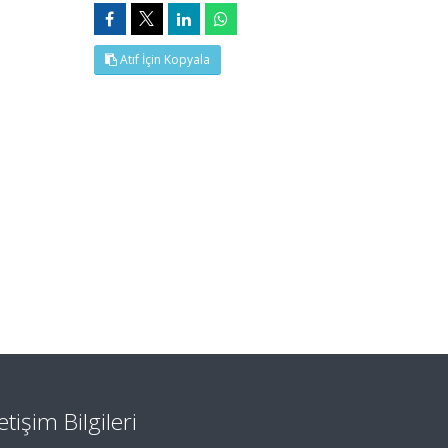
Atıf İçin Kopyala
letişim Bilgileri