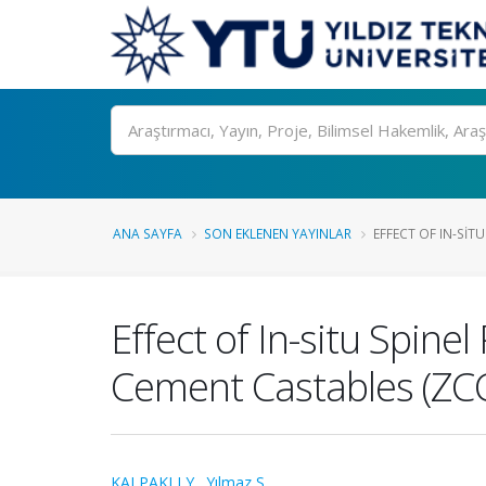
Ara
ANA SAYFA
SON EKLENEN YAYINLAR
EFFECT OF IN-SIT
Effect of In-situ Spin
Cement Castables (ZC
KALPAKLI Y.
,
Yılmaz S.