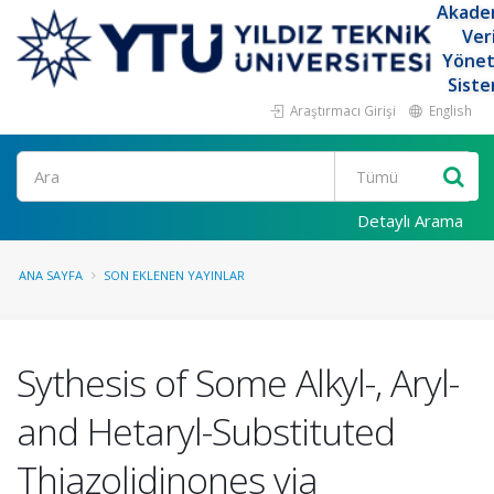
Akade
Ver
Yöne
Siste
Araştırmacı Girişi
English
Ara
Detaylı Arama
ANA SAYFA
SON EKLENEN YAYINLAR
Sythesis of Some Alkyl-, Aryl-
and Hetaryl-Substituted
Thiazolidinones via