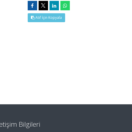
Atıf İçin Kopyala
letişim Bilgileri