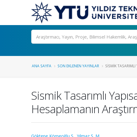
Ara
ANA SAYFA
SON EKLENEN YAYINLAR
SISMIK TASARIMLI 
Sismik Tasarımlı Yapı
Hesaplamanın Araştırma
Göktepe Körpeoğlu S.
,
Yılmaz S. M.