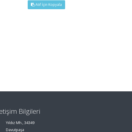
Atıf İçin Kopyala
letişim Bilgileri
Yıldız Mh., 34349
Davutpaşa