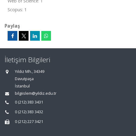
Web of Science: 1
Scopus: 1
Paylaş
İletişim Bilgileri
Yıldız Mh., 34349
Davutpaşa
İstanbul
bilgiislem@yildiz.edu.tr
0 (212) 383 3431
0 (212) 383 3432
0 (212) 227 3421