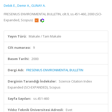
Debik E.
,
Demir A.
,
GUNAY A.
FRESENIUS ENVIRONMENTAL BULLETIN, cilt.9, ss.451-460, 2000 (SCI-
Expanded, Scopus)
Yayın Türü:
Makale / Tam Makale
Cilt numarası:
9
Basım Tarihi:
2000
Dergi Adı:
FRESENIUS ENVIRONMENTAL BULLETIN
Derginin Tarandığı İndeksler:
Science Citation Index
Expanded (SCI-EXPANDED), Scopus
Sayfa Sayıları:
ss.451-460
Yıldız Teknik Üniversitesi Adresli:
Evet