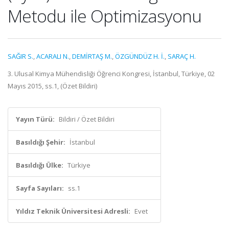
Metodu ile Optimizasyonu
SAĞIR S.
,
ACARALI N.
,
DEMİRTAŞ M.
,
ÖZGÜNDÜZ H. İ.
,
SARAÇ H.
3. Ulusal Kimya Mühendisliği Öğrenci Kongresi, İstanbul, Türkiye, 02
Mayıs 2015, ss.1, (Özet Bildiri)
Yayın Türü:
Bildiri / Özet Bildiri
Basıldığı Şehir:
İstanbul
Basıldığı Ülke:
Türkiye
Sayfa Sayıları:
ss.1
Yıldız Teknik Üniversitesi Adresli:
Evet