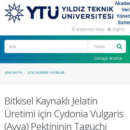
Akade
Ver
Yöne
Siste
Araştırmacı Girişi
English
Ara
Detaylı Arama
ANA SAYFA
SON EKLENEN YAYINLAR
Bitkisel Kaynaklı Jelatin
Üretimi için Cydonia Vulgaris
(Ayva) Pektininin Taguchi