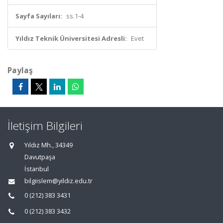
Sayfa Sayıları:
ss.1-4
Yıldız Teknik Üniversitesi Adresli:
Evet
Paylaş
İletişim Bilgileri
Yıldız Mh., 34349
Davutpaşa
İstanbul
bilgiislem@yildiz.edu.tr
0 (212) 383 3431
0 (212) 383 3432