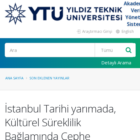
Akade
Ver
Yöne
Siste
Araştırmacı Girişi
English
Ara
Detaylı Arama
ANA SAYFA
SON EKLENEN YAYINLAR
İstanbul Tarihi yarımada,
Kültürel Süreklilik
Bağlamında Cephe