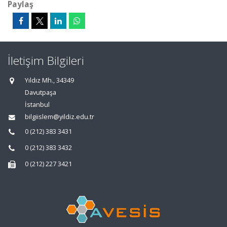
Paylaş
İletişim Bilgileri
Yıldız Mh., 34349
Davutpaşa
İstanbul
bilgiislem@yildiz.edu.tr
0 (212) 383 3431
0 (212) 383 3432
0 (212) 227 3421