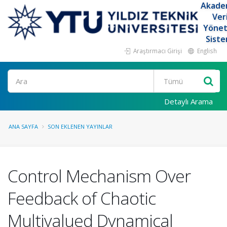
Akade
Ver
Yöne
Siste
Araştırmacı Girişi
English
Ara
Detaylı Arama
ANA SAYFA
SON EKLENEN YAYINLAR
Control Mechanism Over
Feedback of Chaotic
Multivalued Dynamical