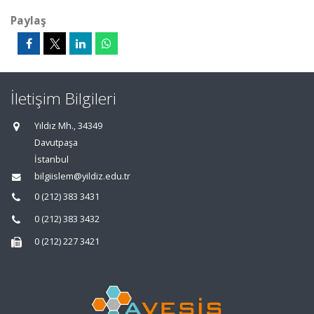
Paylaş
İletişim Bilgileri
Yıldız Mh., 34349
Davutpaşa
İstanbul
bilgiislem@yildiz.edu.tr
0 (212) 383 3431
0 (212) 383 3432
0 (212) 227 3421