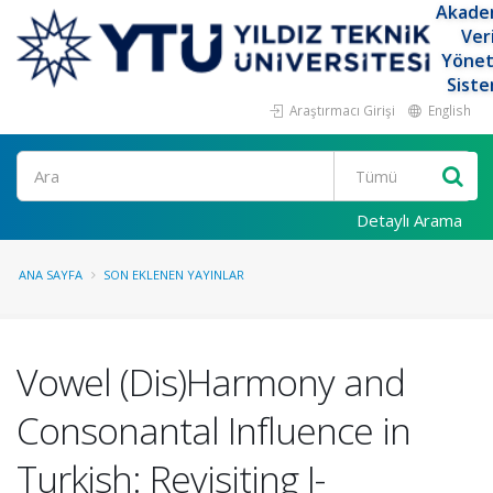
Akade
Ver
Yöne
Siste
Araştırmacı Girişi
English
Ara
Detaylı Arama
ANA SAYFA
SON EKLENEN YAYINLAR
Vowel (Dis)Harmony and
Consonantal Influence in
Turkish: Revisiting I-