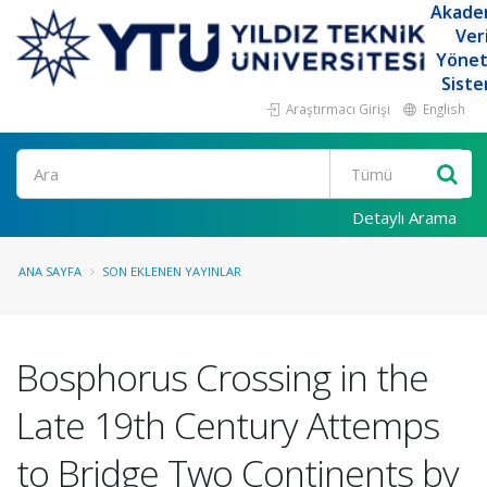
Akade
Ver
Yöne
Siste
Araştırmacı Girişi
English
Ara
Detaylı Arama
ANA SAYFA
SON EKLENEN YAYINLAR
Bosphorus Crossing in the
Late 19th Century Attemps
to Bridge Two Continents by