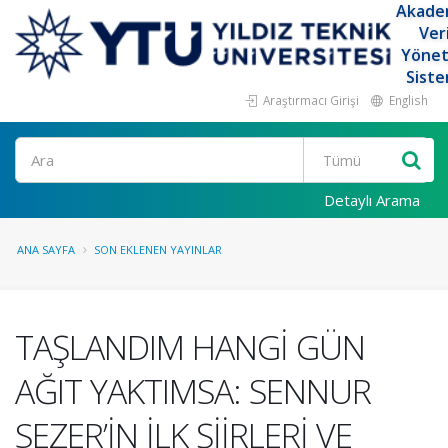
Akade
Ver
Yöne
Siste
Araştırmacı Girişi
English
Ara
Detaylı Arama
ANA SAYFA
SON EKLENEN YAYINLAR
TAŞLANDIM HANGİ GÜN
AĞIT YAKTIMSA: SENNUR
SEZER’İN İLK ŞİİRLERİ VE