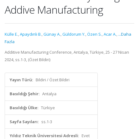
Addive Manufacturing
Külle E.
,
Apaydınlı B.
,
Günay A.
,
Güldorum Y.
,
Özen S.
,
Acar A.
,
...Daha
Fazla
Additive Manufacturing Conference, Antalya, Türkiye, 25 - 27 Nisan
2024, ss.1-3, (Özet Bildiri)
Yayın Türü:
Bildiri / Özet Bildiri
Basıldığı Şehir:
Antalya
Basıldığı Ülke:
Türkiye
Sayfa Sayıları:
ss.1-3
Yıldız Teknik Üniversitesi Adresli:
Evet