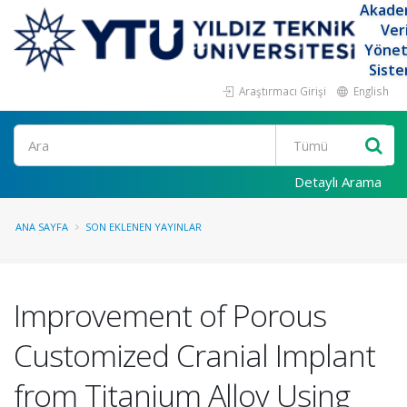
Akade
Ver
Yöne
Siste
Araştırmacı Girişi
English
Ara
Detaylı Arama
ANA SAYFA
SON EKLENEN YAYINLAR
Improvement of Porous
Customized Cranial Implant
from Titanium Alloy Using