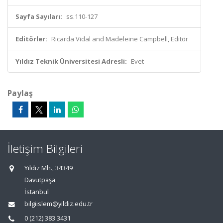
Sayfa Sayıları:
ss.110-127
Editörler:
Ricarda Vidal and Madeleine Campbell, Editör
Yıldız Teknik Üniversitesi Adresli:
Evet
Paylaş
İletişim Bilgileri
Yıldız Mh., 34349
Davutpaşa
İstanbul
bilgiislem@yildiz.edu.tr
0 (212) 383 3431