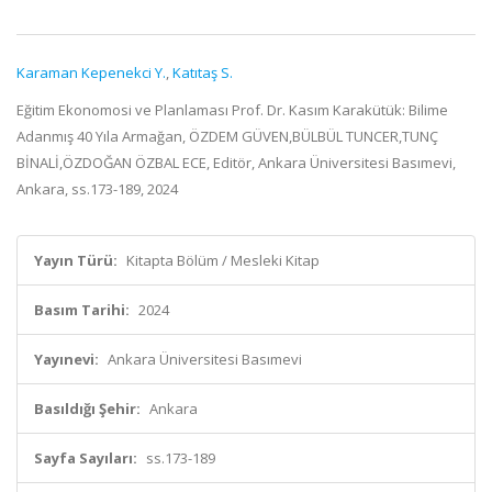
Karaman Kepenekci Y.
,
Katıtaş S.
Eğitim Ekonomosi ve Planlaması Prof. Dr. Kasım Karakütük: Bilime
Adanmış 40 Yıla Armağan, ÖZDEM GÜVEN,BÜLBÜL TUNCER,TUNÇ
BİNALİ,ÖZDOĞAN ÖZBAL ECE, Editör, Ankara Üniversitesi Basımevi,
Ankara, ss.173-189, 2024
Yayın Türü:
Kitapta Bölüm / Mesleki Kitap
Basım Tarihi:
2024
Yayınevi:
Ankara Üniversitesi Basımevi
Basıldığı Şehir:
Ankara
Sayfa Sayıları:
ss.173-189