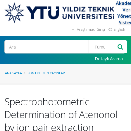
Akade
Ver
Yöne
Siste
Araştırmacı Girişi
English
Ara
Detaylı Arama
ANA SAYFA
SON EKLENEN YAYINLAR
Spectrophotometric
Determination of Atenonol
by ion pair extraction