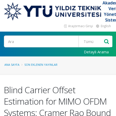
Akade
Ver
Yöne
Siste
Araştırmacı Girişi
English
Ara
Detaylı Arama
ANA SAYFA
SON EKLENEN YAYINLAR
Blind Carrier Offset
Estimation for MIMO OFDM
Systems: Cramer Rao Bound