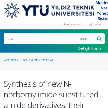
Akade
Ver
Yöne
Siste
Araştırmacı Girişi
English
Ara
Detaylı Arama
ANA SAYFA
SON EKLENEN YAYINLAR
Synthesis of new N-
norbornylimide substituted
amide derivatives, their