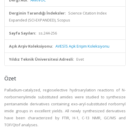
Dergi Adı:
ARKIVOC
Derginin Tarandığı İndeksler:
Science Citation Index
Expanded (SCI-EXPANDED), Scopus
Sayfa Sayıları:
ss.244-256
Açık Arşiv Koleksiyonu:
AVESİS Açık Erişim Koleksiyonu
Yıldız Teknik Üniversitesi Adresli:
Evet
Özet
Palladium-catalyzed, regioselective hydroarylation reactions of N-
norbornenylimide substituted amides were studied to synthesize
pentanamide derivatives containing exo-aryl-substituted norbornyl
imide groups in excellent yields. All newly synthesized derivatives
have been characterized by FTIR, H-1, C-13 NMR, GC/MS and
TOF/Qtof analyses.