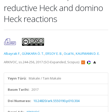
reductive Heck and domino
Heck reactions
Albayrak F.
,
GÜNKARA Ö. T.
,
ERSOY E. B.
,
Ocal N.
,
KAUFMANN D. E.
ARKIVOC, ss.244-256, 2017 (SCI-Expanded, Scopus)
Yayın Türü:
Makale / Tam Makale
Basım Tarihi:
2017
Doi Numarası:
10.24820/ark.5550190.p010.304