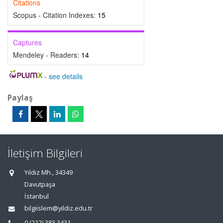
Citations
Scopus - Citation Indexes:
15
Captures
Mendeley - Readers:
14
-
see details
Paylaş
İletişim Bilgileri
Yıldız Mh., 34349
Davutpaşa
İstanbul
bilgiislem@yildiz.edu.tr
0 (212) 383 3431