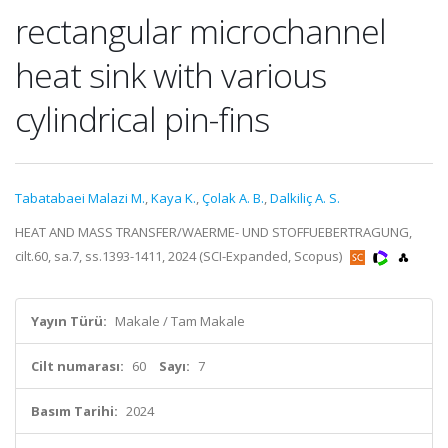
rectangular microchannel
heat sink with various
cylindrical pin-fins
Tabatabaei Malazi M.
,
Kaya K.
,
Çolak A. B.
,
Dalkiliç A. S.
HEAT AND MASS TRANSFER/WAERME- UND STOFFUEBERTRAGUNG,
cilt.60, sa.7, ss.1393-1411, 2024 (SCI-Expanded, Scopus)
Yayın Türü:
Makale / Tam Makale
Cilt numarası:
60
Sayı:
7
Basım Tarihi:
2024