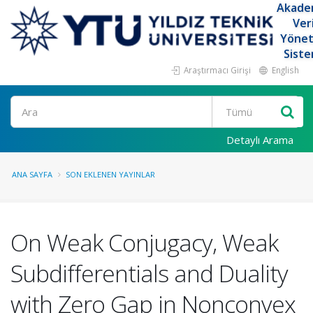
Akade
Ver
Yöne
Siste
Araştırmacı Girişi
English
Ara
Detaylı Arama
ANA SAYFA
SON EKLENEN YAYINLAR
On Weak Conjugacy, Weak
Subdifferentials and Duality
with Zero Gap in Nonconvex