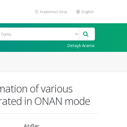
Araştırmacı Girişi
English
Detaylı Arama
imation of various
perated in ONAN mode
Atıflar