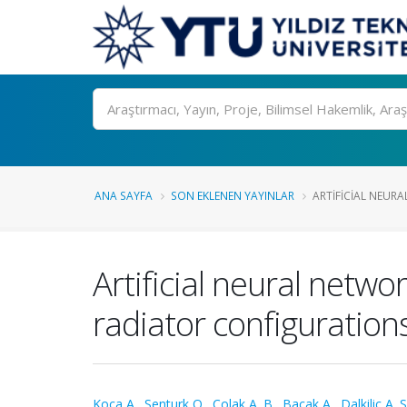
Ara
ANA SAYFA
SON EKLENEN YAYINLAR
ARTIFICIAL NEURA
Artificial neural netwo
radiator configuratio
Koca A.
,
Senturk O.
,
Çolak A. B.
,
Bacak A.
,
Dalkilic A. S