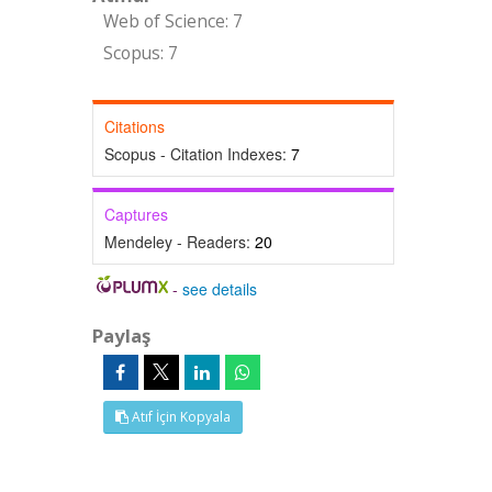
Web of Science: 7
Scopus: 7
Citations
Scopus - Citation Indexes:
7
Captures
Mendeley - Readers:
20
-
see details
Paylaş
Atıf İçin Kopyala