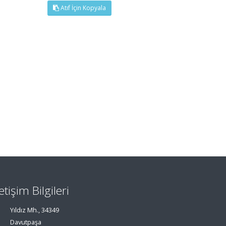
Atıf İçin Kopyala
letişim Bilgileri
Yıldız Mh., 34349
Davutpaşa