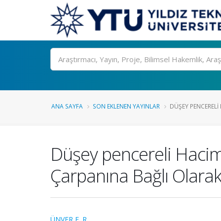
Ara
ANA SAYFA
SON EKLENEN YAYINLAR
DÜŞEY PENCERELI
Düşey pencereli Hacim
Çarpanına Bağlı Olara
ÜNVER F. R.