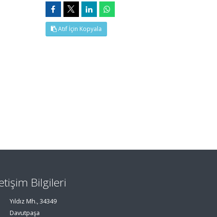
Atıf İçin Kopyala
letişim Bilgileri
Yıldız Mh., 34349
Davutpaşa