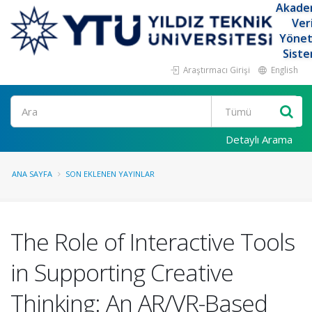
Akade
Ver
Yöne
Siste
Araştırmacı Girişi
English
Ara
Detaylı Arama
ANA SAYFA
SON EKLENEN YAYINLAR
The Role of Interactive Tools
in Supporting Creative
Thinking: An AR/VR-Based