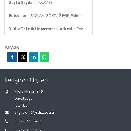
Sayfa Sayıları:
ss.37-66
Editörler:
SAĞLAM GÖKTUĞ EGE, Editör
Yıldız Teknik Üniversitesi Adresli:
Evet
Paylaş
İletişim Bilgileri
Yıldız Mh., 34349
Davutpaşa
İstanbul
bilgiislem@yildiz.edu.tr
0 (212) 383 3431
0 (212) 383 3432