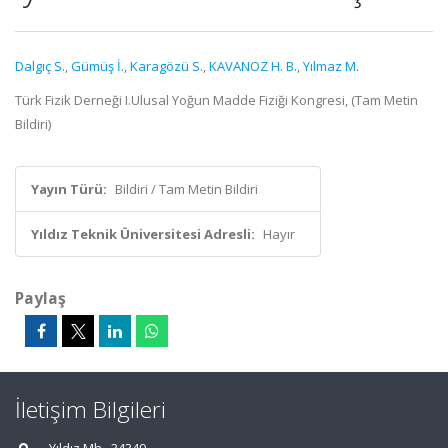
Dalgıç S.
,
Gümüş İ.
,
Karagözü S.
,
KAVANOZ H. B.
,
Yılmaz M.
Türk Fizik Derneği I.Ulusal Yoğun Madde Fiziği Kongresi, (Tam Metin
Bildiri)
Yayın Türü:
Bildiri / Tam Metin Bildiri
Yıldız Teknik Üniversitesi Adresli:
Hayır
Paylaş
İletişim Bilgileri