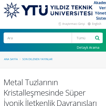
Akade
Ver
Yöne
Siste
Araştırmacı Girişi
English
Ara
Detaylı Arama
ANA SAYFA
SON EKLENEN YAYINLAR
Metal Tuzlarının
Kristalleşmesinde Süper
İyonik İletkenlik Davranışları