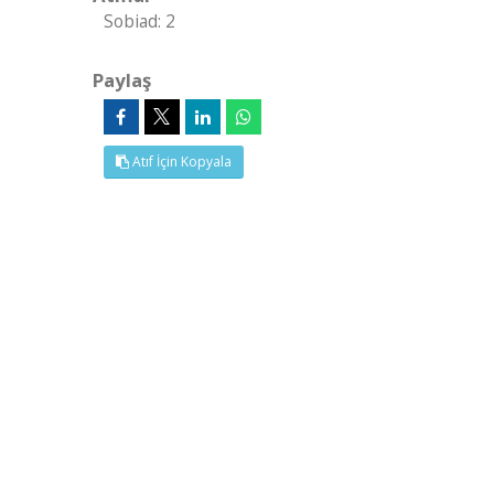
Sobiad: 2
Paylaş
Atıf İçin Kopyala