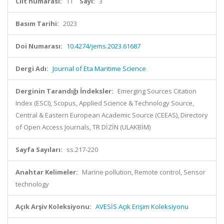
Cilt numarası:
11
Sayı:
3
Basım Tarihi:
2023
Doi Numarası:
10.4274/jems.2023.61687
Dergi Adı:
Journal of Eta Maritime Science
Derginin Tarandığı İndeksler:
Emerging Sources Citation
Index (ESCI), Scopus, Applied Science & Technology Source,
Central & Eastern European Academic Source (CEEAS), Directory
of Open Access Journals, TR DİZİN (ULAKBİM)
Sayfa Sayıları:
ss.217-220
Anahtar Kelimeler:
Marine pollution, Remote control, Sensor
technology
Açık Arşiv Koleksiyonu:
AVESİS Açık Erişim Koleksiyonu