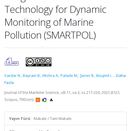
Technology for Dynamic
Monitoring of Marine
Pollution (SMARTPOL)
Vardar N.
,
Bayram B.
,
Mishra A.
,
Palade M.
,
Şener B.
,
Boujmil I.
,
...Daha
Fazla
Journal of Eta Maritime Science, cilt.11, sa.3, ss.217-220, 2023 (ESCI,
Scopus, TRDizin)
Yayın Türü:
Makale / Tam Makale