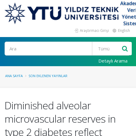
Akade
Ver
Yöne
Siste
Araştırmacı Girişi
English
Ara
Detaylı Arama
ANA SAYFA
SON EKLENEN YAYINLAR
Diminished alveolar
microvascular reserves in
type 2 diabetes reflect