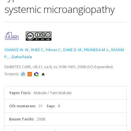
systemic microangiopathy
CHANCE W. W.
,
RHEE C.
,
Yilmaz C.
,
DANE D. M.
,
PRUNEDA M. L.
,
RASKIN
P.
,
...Daha Fazla
DIABETES CARE, cilt.31, sa.8, ss.1596-1601, 2008 (SCI-Expanded,
Scopus)
Yayın Türü:
Makale / Tam Makale
Cilt numarası:
31
Sayı:
8
Basım Tarihi:
2008