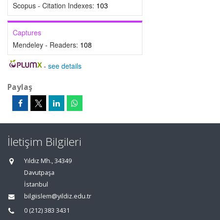
Scopus - Citation Indexes:
103
Captures
Mendeley - Readers:
108
-
see details
Paylaş
İletişim Bilgileri
Yıldız Mh., 34349
Davutpaşa
İstanbul
bilgiislem@yildiz.edu.tr
0 (212) 383 3431