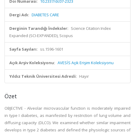
Doi Numarası:
10.2337/dc07-2323
Dergi Adı:
DIABETES CARE
Derginin Tarandığı İndeksler:
Science Citation Index
Expanded (SCI-EXPANDED), Scopus
Sayfa Sayıları:
ss.1596-1601
Açık Arşiv Koleksiyonu:
AVESİS Açık Erişim Koleksiyonu
Yıldız Teknik Üniversitesi Adresli:
Hayır
Özet
OBJECTIVE - Alveolar microvascular function is moderately impaired
in type I diabetes, as manifested by restriction of lung volume and
diffusing capacity (DLCO). We examined whether similar impairment
develops in type 2 diabetes and defined the physiologic sources of