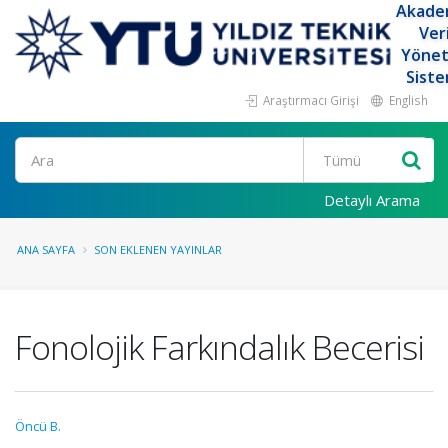
Akade
Ver
Yöne
Siste
Araştırmacı Girişi
English
Ara
Detaylı Arama
ANA SAYFA
SON EKLENEN YAYINLAR
Fonolojik Farkındalık Becerisi
Öncü B.