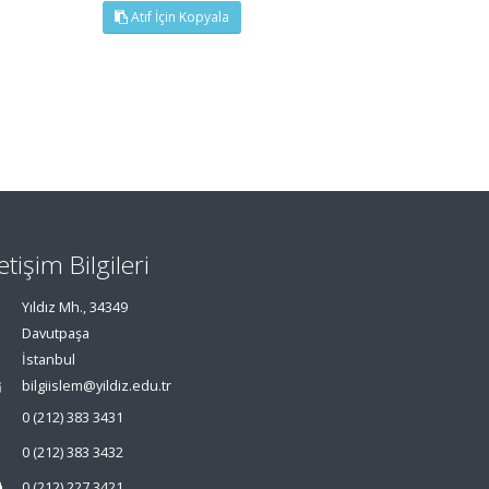
Atıf İçin Kopyala
letişim Bilgileri
Yıldız Mh., 34349
Davutpaşa
İstanbul
bilgiislem@yildiz.edu.tr
0 (212) 383 3431
0 (212) 383 3432
0 (212) 227 3421