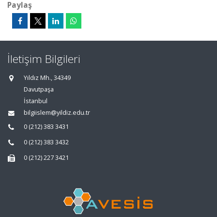
Paylaş
İletişim Bilgileri
Yıldız Mh., 34349
Davutpaşa
İstanbul
bilgiislem@yildiz.edu.tr
0 (212) 383 3431
0 (212) 383 3432
0 (212) 227 3421